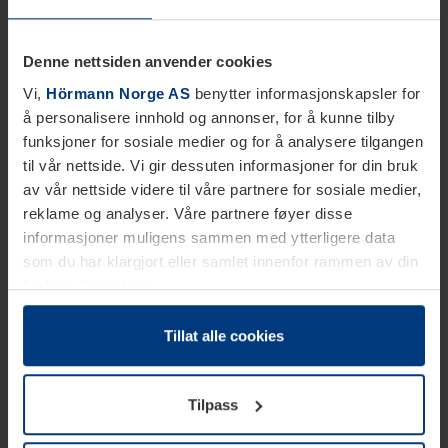
Denne nettsiden anvender cookies
Vi,
Hörmann Norge AS
benytter informasjonskapsler for
å personalisere innhold og annonser, for å kunne tilby
funksjoner for sosiale medier og for å analysere tilgangen
til vår nettside. Vi gir dessuten informasjoner for din bruk
av vår nettside videre til våre partnere for sosiale medier,
reklame og analyser. Våre partnere føyer disse
informasjoner muligens sammen med ytterligere data
som du har klargjort eller samlet innenfor rammen av din
bruk av tjenestene.
Etter loven kan vi lagre informasjonskapsler på din
datamaskin, hvis disse er absolutt nødvendig for drift av
Tillat alle cookies
denne siden. For alle andre typer informasjonskapsler
trenger vi din tillatelse. Du kan når som helst endre eller
Tilpass
tilbakekalle ditt samtykke i forklaringen av
informasjonskapselen på siden
Personvernerklæring
på