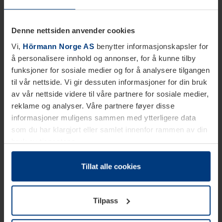
Denne nettsiden anvender cookies
Vi,
Hörmann Norge AS
benytter informasjonskapsler for
å personalisere innhold og annonser, for å kunne tilby
funksjoner for sosiale medier og for å analysere tilgangen
til vår nettside. Vi gir dessuten informasjoner for din bruk
av vår nettside videre til våre partnere for sosiale medier,
reklame og analyser. Våre partnere føyer disse
informasjoner muligens sammen med ytterligere data
som du har klargjort eller samlet innenfor rammen av din
bruk av tjenestene.
Etter loven kan vi lagre informasjonskapsler på din
datamaskin, hvis disse er absolutt nødvendig for drift av
Tillat alle cookies
denne siden. For alle andre typer informasjonskapsler
trenger vi din tillatelse. Du kan når som helst endre eller
Tilpass
tilbakekalle ditt samtykke i forklaringen av
informasjonskapselen på siden
Personvernerklæring
på