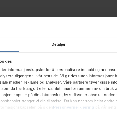
Detaljer
ookies
ter informasjonskapsler for å personalisere innhold og annonser,
alysere tilgangen til vår nettside. Vi gir dessuten informasjoner f
sosiale medier, reklame og analyser. Våre partnere føyer disse i
som du har klargjort eller samlet innenfor rammen av din bruk 
rmasjonskapsler på din datamaskin, hvis disse er absolutt nødvend
onskapsler trenger vi din tillatelse. Du kan når som helst endre ell
nformasjonskapselen på siden
Personvernerklæring
på vår netts