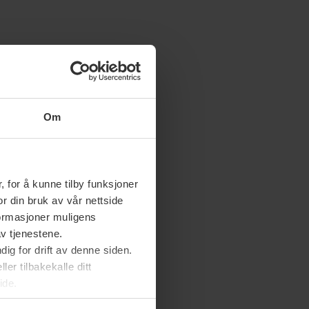
Om
 for å kunne tilby funksjoner
or din bruk av vår nettside
nformasjoner muligens
av tjenestene.
ig for drift av denne siden.
er tilbakekalle ditt
ide.