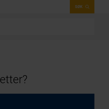
SØK
etter?