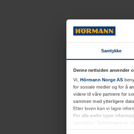
Samtykke
Denne nettsiden anvender c
Vi,
Hörmann Norge AS
benyt
for sosiale medier og for å an
videre til våre partnere for 
sammen med ytterligere data 
Etter loven kan vi lagre info
For alle andre typer informasj
samtykke i forklaringen av i