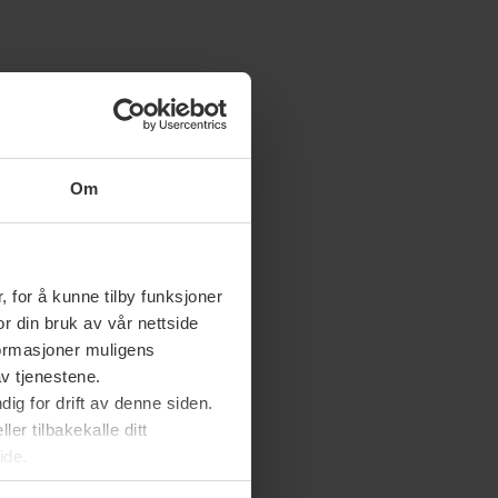
Om
 for å kunne tilby funksjoner
or din bruk av vår nettside
nformasjoner muligens
av tjenestene.
ig for drift av denne siden.
er tilbakekalle ditt
ide.