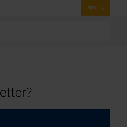
SØK
etter?