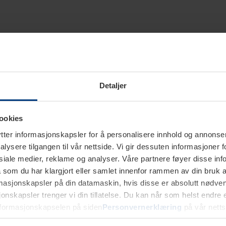
Detaljer
ookies
ter informasjonskapsler for å personalisere innhold og annonser,
alysere tilgangen til vår nettside. Vi gir dessuten informasjoner f
sosiale medier, reklame og analyser. Våre partnere føyer disse i
som du har klargjort eller samlet innenfor rammen av din bruk 
rmasjonskapsler på din datamaskin, hvis disse er absolutt nødvend
onskapsler trenger vi din tillatelse. Du kan når som helst endre ell
nformasjonskapselen på siden
Personvernerklæring
på vår netts