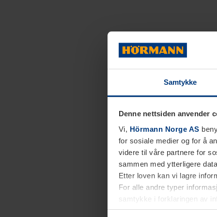
Samtykke
Denne nettsiden anvender c
Vi,
Hörmann Norge AS
benyt
for sosiale medier og for å an
videre til våre partnere for 
sammen med ytterligere data 
Etter loven kan vi lagre info
For alle andre typer informasj
samtykke i forklaringen av i