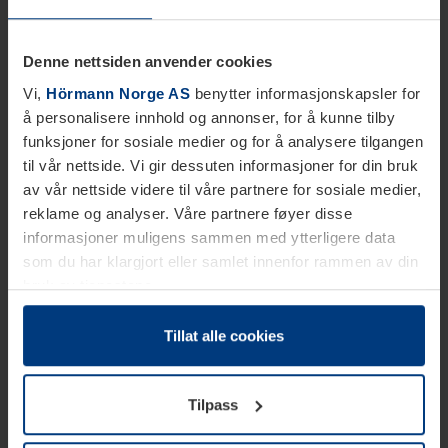
Denne nettsiden anvender cookies
Vi,
Hörmann Norge AS
benytter informasjonskapsler for
å personalisere innhold og annonser, for å kunne tilby
funksjoner for sosiale medier og for å analysere tilgangen
til vår nettside. Vi gir dessuten informasjoner for din bruk
av vår nettside videre til våre partnere for sosiale medier,
reklame og analyser. Våre partnere føyer disse
informasjoner muligens sammen med ytterligere data
som du har klargjort eller samlet innenfor rammen av din
bruk av tjenestene.
Etter loven kan vi lagre informasjonskapsler på din
datamaskin, hvis disse er absolutt nødvendig for drift av
Tillat alle cookies
denne siden. For alle andre typer informasjonskapsler
trenger vi din tillatelse. Du kan når som helst endre eller
Tilpass
tilbakekalle ditt samtykke i forklaringen av
informasjonskapselen på siden
Personvernerklæring
på