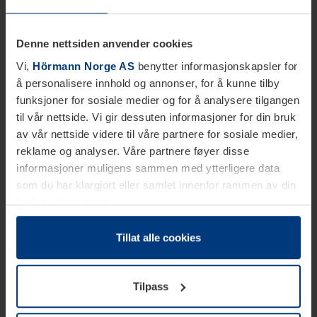
Denne nettsiden anvender cookies
Vi,
Hörmann Norge AS
benytter informasjonskapsler for
å personalisere innhold og annonser, for å kunne tilby
funksjoner for sosiale medier og for å analysere tilgangen
til vår nettside. Vi gir dessuten informasjoner for din bruk
av vår nettside videre til våre partnere for sosiale medier,
reklame og analyser. Våre partnere føyer disse
informasjoner muligens sammen med ytterligere data
som du har klargjort eller samlet innenfor rammen av din
bruk av tjenestene.
Etter loven kan vi lagre informasjonskapsler på din
datamaskin, hvis disse er absolutt nødvendig for drift av
Tillat alle cookies
denne siden. For alle andre typer informasjonskapsler
trenger vi din tillatelse. Du kan når som helst endre eller
Tilpass
tilbakekalle ditt samtykke i forklaringen av
informasjonskapselen på siden
Personvernerklæring
på